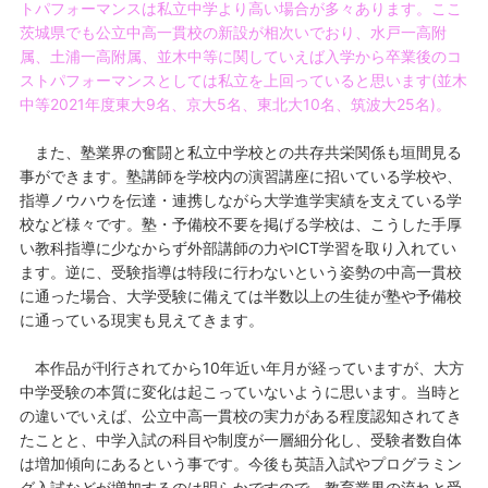
トパフォーマンスは私立中学より高い場合が多々あります。ここ
茨城県でも公立中高一貫校の新設が相次いでおり、水戸一高附
属、土浦一高附属、並木中等に関していえば入学から卒業後のコ
ストパフォーマンスとしては私立を上回っていると思います(並木
中等2021年度東大9名、京大5名、東北大10名、筑波大25名)。
また、塾業界の奮闘と私立中学校との共存共栄関係も垣間見る
事ができます。塾講師を学校内の演習講座に招いている学校や、
指導ノウハウを伝達・連携しながら大学進学実績を支えている学
校など様々です。塾・予備校不要を掲げる学校は、こうした手厚
い教科指導に少なからず外部講師の力やICT学習を取り入れてい
ます。逆に、受験指導は特段に行わないという姿勢の中高一貫校
に通った場合、大学受験に備えては半数以上の生徒が塾や予備校
に通っている現実も見えてきます。
本作品が刊行されてから10年近い年月が経っていますが、大方
中学受験の本質に変化は起こっていないように思います。当時と
の違いでいえば、公立中高一貫校の実力がある程度認知されてき
たことと、中学入試の科目や制度が一層細分化し、受験者数自体
は増加傾向にあるという事です。今後も英語入試やプログラミン
グ入試などが増加するのは明らかですので、教育業界の流れと受