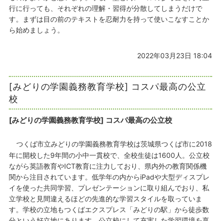
行に行っても、それぞれの理解・習得が分散してしまうだけで
す。まずは目の前のテキストを忍耐力を持って使いこなすことか
ら始めましょう。
2022年03月23日 18:04
[みどりの学園義務教育学校] コスパ最高の公立
校
[みどりの学園義務教育学校] コスパ最高の公立校
つくば市立みどりの学園義務教育学校は茨城県つくば市に2018
年に開校した9年間の小中一貫校で、全校生徒は1600人。公立校
ながら英語教育やICT教育に注力しており、県内外の教育関係機
関から注目されています。低学年の内からiPadや大型ディスプレ
イを使った共同学習、プレゼンテーションに取り組んでおり、私
立学校と見間違えるほどの先進的な学習スタイルを取っていま
す。学校の立地もつくばエクスプレス「みどりの駅」から徒歩数
分という好立地にあります。公立校にして充実した学習環境を享