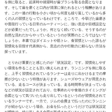
を例に取ると、起床時や就寝時が歯ブラシを取る合図となりま
す。そして歯を磨くと口内が清潔に保たれるという報酬がありま
す。この一連の行動を小さい頃から何度も繰り返しているから多
くの人の習慣となっているわけです。ところで、今挙げた歯磨き
や普段行っている日常のルーティーンに、強い意志や目標設定な
どが必要だったでしょうか。何となく続いている、そうするのが
自然な流れだからやっているというのが実際のところではないで
しょうか。本書ではダイエットや筋トレ、食習慣といった誰もが
習慣化を目指す代表例から、意志の力や行動力に頼らない方法を
探っています。
とりわけ重要だと感じたのが「状況設定」です。習慣化しやす
い環境を作ることとも言い換えられます。ランニングを例に取る
と、上手く習慣化されているランナーは走りに出かけるまでの摩
擦が少ないという特徴があります。シューズやウェアが用意され
ている、走るコースが決まっている、走る時間帯が決まっている
などの状況が設定されており、仕事終わりや食後のタイミングが
合図となって気づいたら走り出しているというのが習慣化されて
いるランナーです。一方で、ジムの会費まで払ったのにランニン
グが続かないという場合、お金を払ったというだけでは状況設定
が曖昧で、繰り返し走る合図が形成されていないということにな