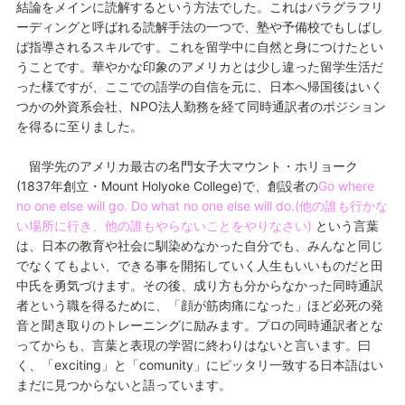
結論をメインに読解するという方法でした。これはパラグラフリ
ーディングと呼ばれる読解手法の一つで、塾や予備校でもしばし
ば指導されるスキルです。これを留学中に自然と身につけたとい
うことです。華やかな印象のアメリカとは少し違った留学生活だ
った様ですが、ここでの語学の自信を元に、日本へ帰国後はいく
つかの外資系会社、NPO法人勤務を経て同時通訳者のポジション
を得るに至りました。
留学先のアメリカ最古の名門女子大マウント・ホリョーク
(1837年創立・Mount Holyoke College)で、創設者の
Go where
no one else will go. Do what no one else will do.(他の誰も行かな
い場所に行き、他の誰もやらないことをやりなさい)
という言葉
は、日本の教育や社会に馴染めなかった自分でも、みんなと同じ
でなくてもよい、できる事を開拓していく人生もいいものだと田
中氏を勇気づけます。その後、成り方も分からなかった同時通訳
者という職を得るために、「顔が筋肉痛になった」ほど必死の発
音と聞き取りのトレーニングに励みます。プロの同時通訳者とな
ってからも、言葉と表現の学習に終わりはないと言います。曰
く、「exciting」と「comunity」にピッタリ一致する日本語はい
まだに見つからないと語っています。