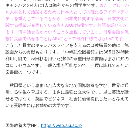
キャンパスの4人に1人は海外からの留学生です。
また、グローバ
ル人材として活躍するために日本人としての確たるアイデンティ
ティを重んじていることから、日本史に関する講義、日本文化に
関する授業が充実している点もAIUの特徴です。何語を話せるか
より、何を話せるかということを重視しています。日常会話を流
暢に英語で話せることはAIUにとって最終目標ではないのです。
こうした骨太のキャンパスライフを支えるのは教職員の他に、施
設面からの貢献もあります。「中嶋記念図書館」は365日24時間
利用可能で、秋田杉を用いた独特の傘型円形図書館はまさに知の
コロッセウムです。一般入場も可能なので、一度は訪れてみたい
図書館の一つです。
秋田県という恵まれた広大な立地で国際教養を学び、世界に通
用する学生を育成する、まさに最強公立大学です。単に英語が話
せるではなく、英語でビジネス、社会に価値提供したいと考えて
いる受験生にはお勧めの大学です。
国際教養大学HP：
https://web.aiu.ac.jp