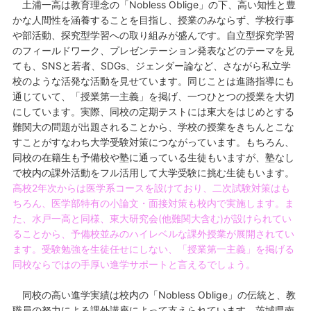
土浦一高は教育理念の「Nobless Oblige」の下、高い知性と豊
かな人間性を涵養することを目指し、授業のみならず、学校行事
や部活動、探究型学習への取り組みが盛んです。自立型探究学習
のフィールドワーク、プレゼンテーション発表などのテーマを見
ても、SNSと若者、SDGs、ジェンダー論など、さながら私立学
校のような活発な活動を見せています。同じことは進路指導にも
通じていて、「授業第一主義」を掲げ、一つひとつの授業を大切
にしています。実際、同校の定期テストには東大をはじめとする
難関大の問題が出題されることから、学校の授業をきちんとこな
すことがすなわち大学受験対策につながっています。もちろん、
同校の在籍生も予備校や塾に通っている生徒もいますが、塾なし
で校内の課外活動をフル活用して大学受験に挑む生徒もいます。
高校2年次からは医学系コースを設けており、二次試験対策はも
ちろん、医学部特有の小論文・面接対策も校内で実施します。ま
た、水戸一高と同様、東大研究会(他難関大含む)が設けられてい
ることから、予備校並みのハイレベルな課外授業が展開されてい
ます。受験勉強を生徒任せにしない、「授業第一主義」を掲げる
同校ならではの手厚い進学サポートと言えるでしょう。
同校の高い進学実績は校内の「Nobless Oblige」の伝統と、教
職員の努力による課外講座によって支えられています。茨城県南