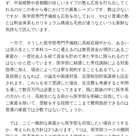
ず、中規模塾や首都圏の珍しいタイプの塾も広告を打ち出してく
れるのがこの冬から春にかけての募集シーズンです。数は少ない
ですが、医学部専門予備校も広告を出しており、やはり普通の塾
とは料金体系もカリキュラム構成も毛色が違うなといつも新鮮な
気持ちで読んでいます。
一方で、そうした医学部専門予備校に高校在籍中から、あるい
は浪人生として本科コースに通えるのは教育資金が潤沢にあるご
家庭か、一度社会人を経て資金を貯めて来た学生に限られるので
はないかと思っています。医学部に精通した専任講師による対面
指導に加え、場合によっては寮を契約することもあるでしょう。
直前期ともなれば、小論文や面接対策、志望校別対策講座も設定
されます。これらを全て受講した場合、生活費も考慮すると年間
を通して数百万円は必要となってきます。既に親族の中に医学系
の方がいたり、高校生になる前から医学部を明確に目指している
ご家庭を除いて、受験をする段階でここまで費用負担できるのは
普通の家庭では少数ではないでしょうか。
では、ごく一般的な家庭から医学部を目指したい場合どうする
か。考えられる方針は2つあります。1つは、医学部コースや難関