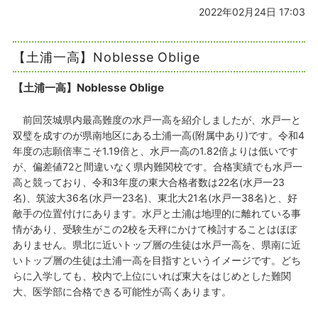
2022年02月24日 17:03
【土浦一高】Noblesse Oblige
【土浦一高】Noblesse Oblige
前回茨城県内最高難度の水戸一高を紹介しましたが、水戸一と
双璧を成すのが県南地区にある土浦一高(附属中あり)です。令和4
年度の志願倍率こそ1.19倍と、水戸一高の1.82倍よりは低いです
が、偏差値72と間違いなく県内難関校です。合格実績でも水戸一
高と競っており、令和3年度の東大合格者数は22名(水戸一23
名)、筑波大36名(水戸一23名)、東北大21名(水戸一38名)と、好
敵手の位置付けにあります。水戸と土浦は地理的に離れている事
情があり、受験生がこの2校を天秤にかけて検討することはほぼ
ありません。県北に近いトップ層の生徒は水戸一高を、県南に近
いトップ層の生徒は土浦一高を目指すというイメージです。どち
らに入学しても、校内で上位にいれば東大をはじめとした難関
大、医学部に合格できる可能性が高くあります。