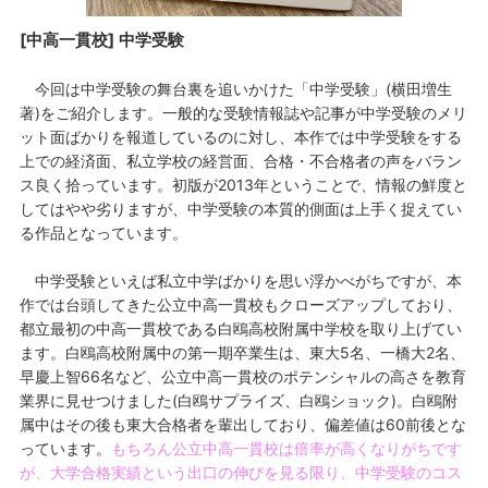
[中高一貫校] 中学受験
今回は中学受験の舞台裏を追いかけた「中学受験」(横田増生
著)をご紹介します。一般的な受験情報誌や記事が中学受験のメリ
ット面ばかりを報道しているのに対し、本作では中学受験をする
上での経済面、私立学校の経営面、合格・不合格者の声をバラン
ス良く拾っています。初版が2013年ということで、情報の鮮度と
してはやや劣りますが、中学受験の本質的側面は上手く捉えてい
る作品となっています。
中学受験といえば私立中学ばかりを思い浮かべがちですが、本
作では台頭してきた公立中高一貫校もクローズアップしており、
都立最初の中高一貫校である白鴎高校附属中学校を取り上げてい
ます。白鴎高校附属中の第一期卒業生は、東大5名、一橋大2名、
早慶上智66名など、公立中高一貫校のポテンシャルの高さを教育
業界に見せつけました(白鴎サプライズ、白鴎ショック)。白鴎附
属中はその後も東大合格者を輩出しており、偏差値は60前後とな
っています。
もちろん公立中高一貫校は倍率が高くなりがちです
が、大学合格実績という出口の伸びを見る限り、中学受験のコス