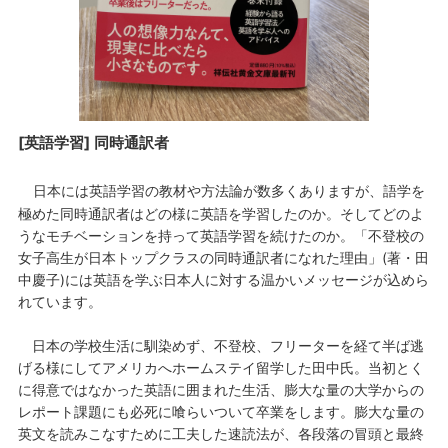
[英語学習] 同時通訳者
日本には英語学習の教材や方法論が数多くありますが、語学を
極めた同時通訳者はどの様に英語を学習したのか。そしてどのよ
うなモチベーションを持って英語学習を続けたのか。「不登校の
女子高生が日本トップクラスの同時通訳者になれた理由」(著・田
中慶子)には英語を学ぶ日本人に対する温かいメッセージが込めら
れています。
日本の学校生活に馴染めず、不登校、フリーターを経て半ば逃
げる様にしてアメリカへホームステイ留学した田中氏。当初とく
に得意ではなかった英語に囲まれた生活、膨大な量の大学からの
レポート課題にも必死に喰らいついて卒業をします。膨大な量の
英文を読みこなすために工夫した速読法が、各段落の冒頭と最終