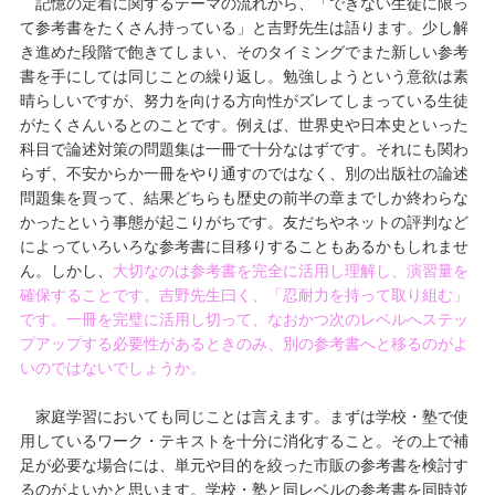
記憶の定着に関するテーマの流れから、「できない生徒に限っ
て参考書をたくさん持っている」と吉野先生は語ります。少し解
き進めた段階で飽きてしまい、そのタイミングでまた新しい参考
書を手にしては同じことの繰り返し。勉強しようという意欲は素
晴らしいですが、努力を向ける方向性がズレてしまっている生徒
がたくさんいるとのことです。例えば、世界史や日本史といった
科目で論述対策の問題集は一冊で十分なはずです。それにも関わ
らず、不安からか一冊をやり通すのではなく、別の出版社の論述
問題集を買って、結果どちらも歴史の前半の章までしか終わらな
かったという事態が起こりがちです。友だちやネットの評判など
によっていろいろな参考書に目移りすることもあるかもしれませ
ん。しかし、
大切なのは参考書を完全に活用し理解し、演習量を
確保することです。吉野先生曰く、「忍耐力を持って取り組む」
です。一冊を完璧に活用し切って、なおかつ次のレベルへステッ
プアップする必要性があるときのみ、別の参考書へと移るのがよ
いのではないでしょうか。
家庭学習においても同じことは言えます。まずは学校・塾で使
用しているワーク・テキストを十分に消化すること。その上で補
足が必要な場合には、単元や目的を絞った市販の参考書を検討す
るのがよいかと思います。学校・塾と同レベルの参考書を同時並