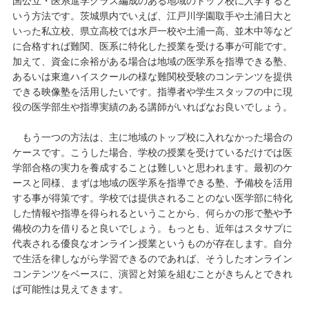
国公立・医系進学クラス編成のある地域のトップ校に入学すると
いう方法です。茨城県内でいえば、江戸川学園取手や土浦日大と
いった私立校、県立高校では水戸一校や土浦一高、並木中等など
に合格すれば難関、医系に特化した授業を受ける事が可能です。
加えて、資金に余裕がある場合は地域の医学系を指導できる塾、
あるいは東進ハイスクールの様な難関校受験のコンテンツを提供
できる映像塾を活用したいです。指導者や学生スタッフの中に現
役の医学部生や指導実績のある講師がいればなお良いでしょう。
もう一つの方法は、主に地域のトップ校に入れなかった場合の
ケースです。こうした場合、学校の授業を受けているだけでは医
学部合格の実力を養成することは難しいと思われます。最初のケ
ースと同様、まずは地域の医学系を指導できる塾、予備校を活用
する事が得策です。学校では提供されることのない医学部に特化
した情報や指導を得られるということから、何らかの形で塾や予
備校の力を借りると良いでしょう。もっとも、近年はスタサプに
代表される優良なオンライン授業というものが存在します。自分
で生活を律しながら学習できるのであれば、そうしたオンライン
コンテンツをベースに、演習と対策を組むことがきちんとできれ
ば可能性は見えてきます。