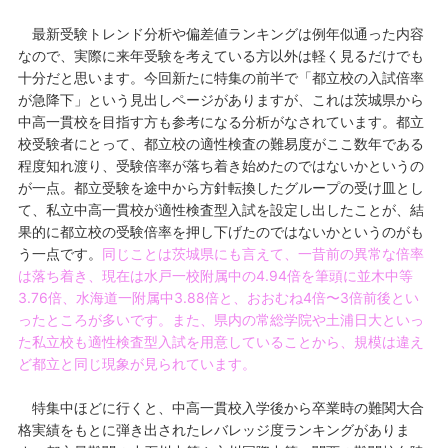
最新受験トレンド分析や偏差値ランキングは例年似通った内容
なので、実際に来年受験を考えている方以外は軽く見るだけでも
十分だと思います。今回新たに特集の前半で「都立校の入試倍率
が急降下」という見出しページがありますが、これは茨城県から
中高一貫校を目指す方も参考になる分析がなされています。都立
校受験者にとって、都立校の適性検査の難易度がここ数年である
程度知れ渡り、受験倍率が落ち着き始めたのではないかというの
が一点。都立受験を途中から方針転換したグループの受け皿とし
て、私立中高一貫校が適性検査型入試を設定し出したことが、結
果的に都立校の受験倍率を押し下げたのではないかというのがも
う一点です。
同じことは茨城県にも言えて、一昔前の異常な倍率
は落ち着き、現在は水戸一校附属中の4.94倍を筆頭に並木中等
3.76倍、水海道一附属中3.88倍と、おおむね4倍〜3倍前後とい
ったところが多いです。また、県内の常総学院や土浦日大といっ
た私立校も適性検査型入試を用意していることから、規模は違え
ど都立と同じ現象が見られています。
特集中ほどに行くと、中高一貫校入学後から卒業時の難関大合
格実績をもとに弾き出されたレバレッジ度ランキングがありま