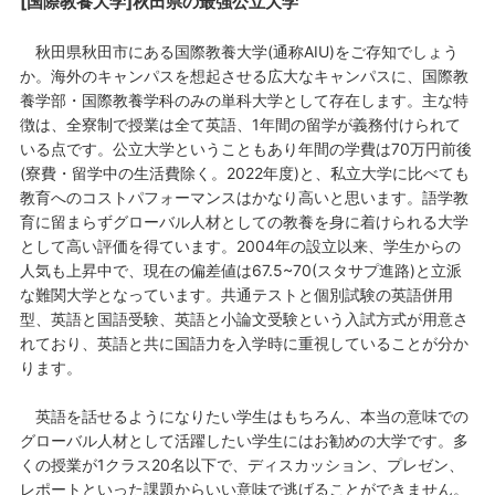
[国際教養大学]秋田県の最強公立大学
秋田県秋田市にある国際教養大学(通称AIU)をご存知でしょう
か。海外のキャンパスを想起させる広大なキャンパスに、国際教
養学部・国際教養学科のみの単科大学として存在します。主な特
徴は、全寮制で授業は全て英語、1年間の留学が義務付けられて
いる点です。公立大学ということもあり年間の学費は70万円前後
(寮費・留学中の生活費除く。2022年度)と、私立大学に比べても
教育へのコストパフォーマンスはかなり高いと思います。語学教
育に留まらずグローバル人材としての教養を身に着けられる大学
として高い評価を得ています。2004年の設立以来、学生からの
人気も上昇中で、現在の偏差値は67.5~70(スタサプ進路)と立派
な難関大学となっています。共通テストと個別試験の英語併用
型、英語と国語受験、英語と小論文受験という入試方式が用意さ
れており、英語と共に国語力を入学時に重視していることが分か
ります。
英語を話せるようになりたい学生はもちろん、本当の意味での
グローバル人材として活躍したい学生にはお勧めの大学です。多
くの授業が1クラス20名以下で、ディスカッション、プレゼン、
レポートといった課題からいい意味で逃げることができません。