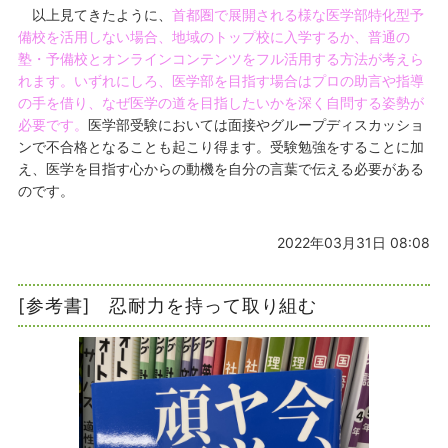
以上見てきたように、
首都圏で展開される様な医学部特化型予
備校を活用しない場合、地域のトップ校に入学するか、普通の
塾・予備校とオンラインコンテンツをフル活用する方法が考えら
れます。いずれにしろ、医学部を目指す場合はプロの助言や指導
の手を借り、なぜ医学の道を目指したいかを深く自問する姿勢が
必要です。
医学部受験においては面接やグループディスカッショ
ンで不合格となることも起こり得ます。受験勉強をすることに加
え、医学を目指す心からの動機を自分の言葉で伝える必要がある
のです。
2022年03月31日 08:08
[参考書] 忍耐力を持って取り組む