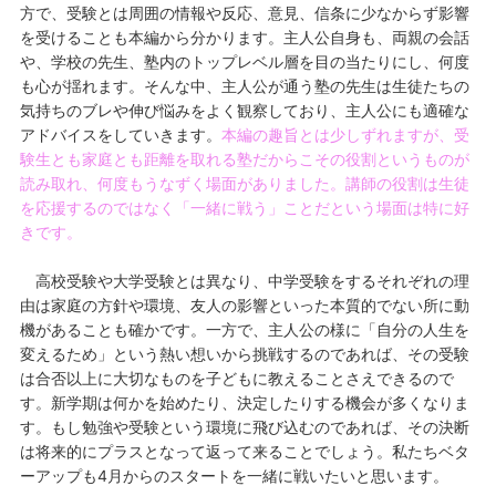
方で、受験とは周囲の情報や反応、意見、信条に少なからず影響
を受けることも本編から分かります。主人公自身も、両親の会話
や、学校の先生、塾内のトップレベル層を目の当たりにし、何度
も心が揺れます。そんな中、主人公が通う塾の先生は生徒たちの
気持ちのブレや伸び悩みをよく観察しており、主人公にも適確な
アドバイスをしていきます。
本編の趣旨とは少しずれますが、受
験生とも家庭とも距離を取れる塾だからこその役割というものが
読み取れ、何度もうなずく場面がありました。講師の役割は生徒
を応援するのではなく「一緒に戦う」ことだという場面は特に好
きです。
高校受験や大学受験とは異なり、中学受験をするそれぞれの理
由は家庭の方針や環境、友人の影響といった本質的でない所に動
機があることも確かです。一方で、主人公の様に「自分の人生を
変えるため」という熱い想いから挑戦するのであれば、その受験
は合否以上に大切なものを子どもに教えることさえできるので
す。新学期は何かを始めたり、決定したりする機会が多くなりま
す。もし勉強や受験という環境に飛び込むのであれば、その決断
は将来的にプラスとなって返って来ることでしょう。私たちベタ
ーアップも4月からのスタートを一緒に戦いたいと思います。