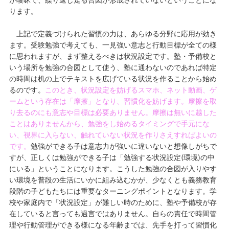
ります。
上記で定義づけられた習慣の力は、あらゆる分野に応用が効き
ます。受験勉強で考えても、一見強い意志と行動目標が全ての様
に思われますが、まず整えるべきは状況設定です。塾・予備校と
いう場所を勉強の合図として使う、塾に通わないのであれば特定
の時間は机の上でテキストを広げている状況を作ることから始め
るのです。
このとき、状況設定を妨げるスマホ、ネット動画、ゲ
ームという存在は「摩擦」となり、習慣化を妨げます。摩擦を取
り去るのにも意志や目標は必要ありません。摩擦は無いに越した
ことはありませんから、勉強をし始めるタイミングで手元にな
い、視界に入らない、触れていない状況を作りさえすればよいの
です。
勉強ができる子は意志力が強いに違いないと想像しがちで
すが、正しくは勉強ができる子は「勉強する状況設定(環境)の中
にいる」ということになります。こうした勉強の合図が入りやす
い環境を普段の生活にいかに組み込むかが、少なくとも義務教育
段階の子どもたちには重要なターニングポイントとなります。学
校や家庭内で「状況設定」が難しい時のために、塾や予備校が存
在していると言っても過言ではありません。自らの責任で時間管
理や行動管理ができる様になる年齢までは、先手を打って習慣化