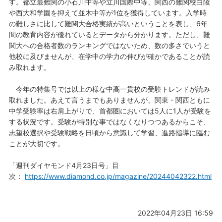
す。都立最難関の小石川中等や立川国際中等、関西の難関校白陵
や西大和学園を抑えて並木中等が1位を獲得しています。入学時
の難しさに比して難関大合格実績が高いということを表し、6年
間の教育内容が優れているとデータから分かります。ただし、難
関大への合格者数のランキングではないため、数の多さでいうと
他校に及びませんが、在学中の学力の伸びが確かであることが読
み取れます。
今年の特集号では以上の様な中高一貫校の受験トレンドが読み
取れました。あえて言うまでもありませんが、関東・関西ともに
中学受験率は右肩上がりで、首都圏においては5人に1人が受験を
する状況です。受験が特別な事ではなくなりつつあるからこそ、
志望校選択や受験戦略を日頃から意識して学習、進路指導に臨む
ことが大切です。
「週刊ダイヤモンド4月23日号」目
次：
https://www.diamond.co.jp/magazine/20244042322.html
2022年04月23日 16:59