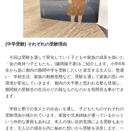
[中学受験] それぞれの受験理由
今回は受験を通して変化していく子どもや家族の成長を描いた
「金の角持つ子どもたち」(藤岡陽子著)をご紹介します。小学6年
生から急に都内の難関中学を受験したいと宣言する主人公。塾通
い、学校生活、家族の勤務形態など、受験を通して家族の思いや
環境が変化していきます。都内の大手塾と思われる塾も登場し、
難関校の受験生の生活がどの様なものなのかを垣間見る事ができ
ます。
学校と塾での友人との出会いを通し、子どもたちのそれぞれの
受験理由が描かれています。家族や兄弟姉妹が通っているからと
いう外的な要因もあれば、本人の強い目的意識による受験もあり
ます。主人公の場合も内に秘めた想いから受験を決意します。一