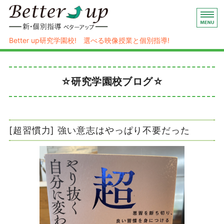
映像授業×個別指導の新・個別指導 
Better up研究学園校! 選べる映像授業と個別指導!
ホーム
☆研究学園校ブログ☆
ハイブリッド式個別指導
コース/料金
塾概要
[超習慣力] 強い意志はやっぱり不要だった
お問い合わせ/入塾お申し込み