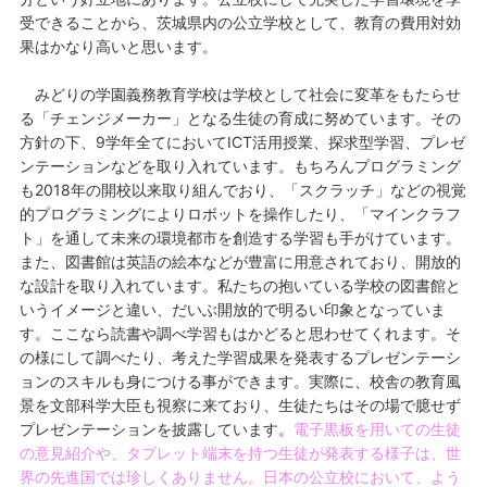
受できることから、茨城県内の公立学校として、教育の費用対効
果はかなり高いと思います。
みどりの学園義務教育学校は学校として社会に変革をもたらせ
る「チェンジメーカー」となる生徒の育成に努めています。その
方針の下、9学年全てにおいてICT活用授業、探求型学習、プレゼ
ンテーションなどを取り入れています。もちろんプログラミング
も2018年の開校以来取り組んでおり、「スクラッチ」などの視覚
的プログラミングによりロボットを操作したり、「マインクラフ
ト」を通して未来の環境都市を創造する学習も手がけています。
また、図書館は英語の絵本などが豊富に用意されており、開放的
な設計を取り入れています。私たちの抱いている学校の図書館と
いうイメージと違い、だいぶ開放的で明るい印象となっていま
す。ここなら読書や調べ学習もはかどると思わせてくれます。そ
の様にして調べたり、考えた学習成果を発表するプレゼンテーシ
ョンのスキルも身につける事ができます。実際に、校舎の教育風
景を文部科学大臣も視察に来ており、生徒たちはその場で臆せず
プレゼンテーションを披露しています。
電子黒板を用いての生徒
の意見紹介や、タブレット端末を持つ生徒が発表する様子は、世
界の先進国では珍しくありません。日本の公立校において、よう