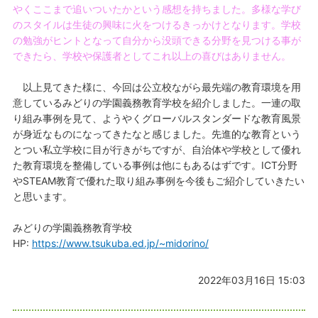
やくここまで追いついたかという感想を持ちました。多様な学び
のスタイルは生徒の興味に火をつけるきっかけとなります。学校
の勉強がヒントとなって自分から没頭できる分野を見つける事が
できたら、学校や保護者としてこれ以上の喜びはありません。
以上見てきた様に、今回は公立校ながら最先端の教育環境を用
意しているみどりの学園義務教育学校を紹介しました。一連の取
り組み事例を見て、ようやくグローバルスタンダードな教育風景
が身近なものになってきたなと感じました。先進的な教育という
とつい私立学校に目が行きがちですが、自治体や学校として優れ
た教育環境を整備している事例は他にもあるはずです。ICT分野
やSTEAM教育で優れた取り組み事例を今後もご紹介していきたい
と思います。
みどりの学園義務教育学校
HP:
https://www.tsukuba.ed.jp/~midorino/
2022年03月16日 15:03