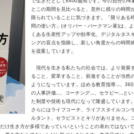
で生きたとして6400週間です。今の自分の年
とこの期間を見比べると、意外に残りの時間
限られていることに気づきます。「限りある
間の使い方」(オリバー・バークマン著)は、
くある生産性アップや効率化、デジタルタス
ングの盲点を指摘し、新しい角度からの時間
を提案しています。
現代を生きる私たちの社会では、より発展
ること、変革すること、前進することが当然
ようになっています。ほめる教育指導...、36
の人事評価...、コーチング...、セラピー...と
た制度や技術も現代になって隆盛しています
さらにはライフコーチ、ライフスタイルコン
ルタント、セラピストとキリがありません。
類だけ生き方が多様であっていいということの表れではない