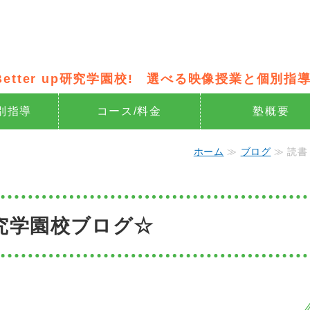
像授業×個別指導の新・個別指導 Be
Better up研究学園校! 選べる映像授業と個別指導
別指導
コース/料金
塾概要
ホーム
≫
ブログ
≫ 読書
究学園校ブログ☆