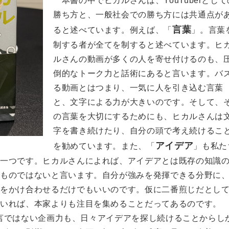
本書の中でヒカルさんは、YouTuberとして
勝ち方と、一般社会での勝ち方には共通点が
言葉
ると述べています。例えば、「
」。言葉
制する者が全てを制すると述べています。ヒ
ルさんの動画が多くの人を寄せ付けるのも、
倒的なトーク力と話術にあると言います。バ
る動画とはつまり、一気に人を引き込む言葉
と、文字による力が大きいのです。そして、
の言葉を大切にするためにも、ヒカルさんは
字を書き続けたり、自分の頭で考え続けるこ
アイデア
を勧めています。また、「
」も私た
の一つです。ヒカルさんによれば、アイデアとは既存の知識
くものではないと言います。自分が強みを発揮できる分野に
のをかけ合わせるだけでもいいのです。仮に二番煎じだとし
ていれば、本家よりも注目を集めることだってあるのです。
も過言ではない企画力も、日々アイデアを探し続けることからし