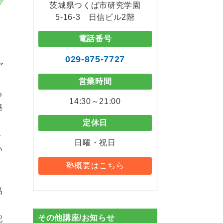
茨城県つくば市研究学園
5-16-3 日信ビル2階
電話番号
029-875-7727
ア
営業時間
る
14:30～21:00
築
。
定休日
ト
日曜・祝日
い
塾概要はこちら
品
。
その他講座/お知らせ
記