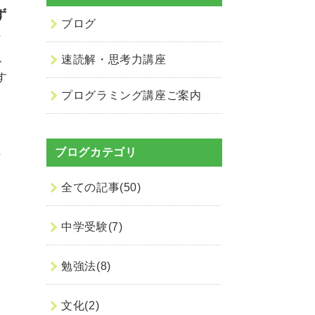
ず
ブログ
そ
、
速読解・思考力講座
す
プログラミング講座ご案内
。
す
し
ブログカテゴリ
活
全ての記事(50)
中学受験(7)
を
勉強法(8)
め
文化(2)