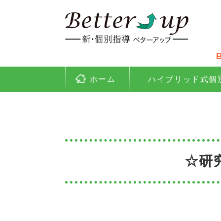
映
ホーム
ハイブリッド式個
☆研