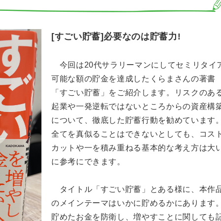
蓄力!
[すごい貯蓄]必要なのは貯蓄力!
今回は20代サラリーマンにしてセミリタイ
可能な額の貯金を達成したくらまさんの著書
「すごい貯蓄」をご紹介します。リスクのあ
起業や一発逆転ではないところからの資産構
について、徹底した貯蓄行動を勧めています
全てを真似ることはできないとしても、コス
カットや一を積み重ねる基本的な考え方は大
に参考にできます。
タイトル「すごい貯蓄」とある様に、本作
のメインテーマはいかに貯めるかにあります
貯めたお金を防衛し、増やすことに関しても