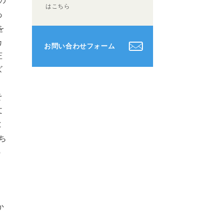
の
はこちら
あ
を
カ
お問い合わせフォーム
圧
ズ
そ
文
と
ち
の
、
て
か