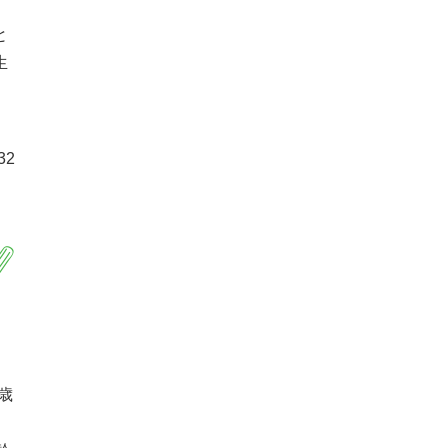
と
生
32
歳
ま