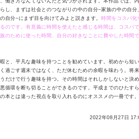
方、働き方なんてないんだと気づかされます。本作品では、
らし、まずは社会とのつながりの中の自分−家族の中の自分
の自分−にまず目を向けてみよと説きます。
時間をコスパ化
れるのです。有意義に時間を使えたと感じる時間は、コスパ
家族のために使った時間、自分の好きなことに費やした時間
余暇と、平凡な趣味を持つことを勧めています。初めから短
しく過ごす週末ではなく、ただ休むための余暇を味わう。将
いうだけで行う趣味を持つ。その時間はそれしかしないと決
の悪循環を断ち切ることができるのです。平成までのひたす
系の本とは違った視点を取り入れるのにオススメの一冊です
2022年08月27日 17: