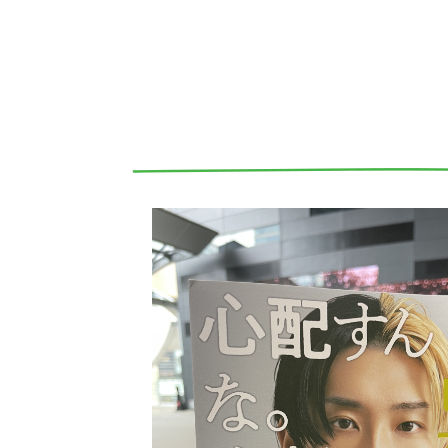
[YouTuber]勝てる土俵