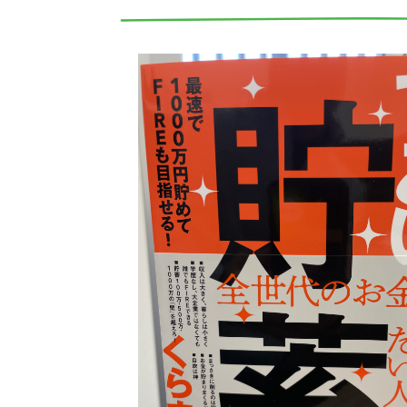
[すごい貯蓄]必要なのは貯