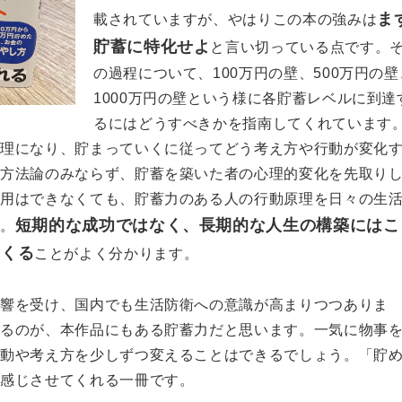
ま
載されていますが、やはりこの本の強みは
貯蓄に特化せよ
と言い切っている点です。
の過程について、100万円の壁、500万円の壁
1000万円の壁という様に各貯蓄レベルに到達
るにはどうすべきかを指南してくれています
心理になり、貯まっていくに従ってどう考え方や行動が変化
。方法論のみならず、貯蓄を築いた者の心理的変化を先取り
運用はできなくても、貯蓄力のある人の行動原理を日々の生
短期的な成功ではなく、長期的な人生の構築にはこ
す。
てくる
ことがよく分かります。
響を受け、国内でも生活防衛への意識が高まりつつありま
なるのが、本作品にもある貯蓄力だと思います。一気に物事
行動や考え方を少しずつ変えることはできるでしょう。「貯
て感じさせてくれる一冊です。