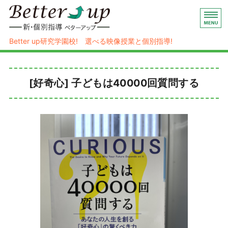
映像授業×個別指導の新・個別指導 
Better up研究学園校! 選べる映像授業と個別指導!
ホーム
[好奇心] 子どもは40000回質問する
ハイブリッド式個別指導
コース/料金
塾概要
お問い合わせ/入塾お申し込み