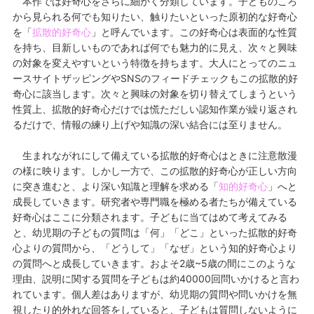
本作では好奇心をさらに細かく分類しています。子どものころ
から見られる何でも知りたい、触りたいといった原初的な好奇心
を「
拡散的好奇心
」と呼んでいます。この好奇心は表面的な性質
を持ち、目新しいものであれば何でも魅力的に見え、次々と興味
の対象を変えやすいという特徴を持ちます。大人にとってのニュ
ースサイトザッピングやSNSのフィードチェックもこの拡散的好
奇心に該当します。次々と興味の対象を切り替えてしまうという
性質上、拡散的好奇心だけでは慌ただしい認知作業が繰り返され
るだけで、情報の練り上げや知識の深い結合には至りません。
生まれながれにして備えている拡散的好奇心はときに注意散漫
の様に映ります。しかし一方で、この拡散的好奇心が正しい方向
に突き進むと、より深い知識と理解を求める「
知的好奇心
」へと
成長していきます。研究者や専門職を極める者たちが備えている
好奇心はここに分類されます。子どもに当てはめて考えてみる
と、幼児期の子どもの質問は「何」「どこ」といった拡散的好奇
心よりの質問から、「どうして」「なぜ」という知的好奇心より
の質問へと成長していきます。およそ2歳~5歳の間にこのような
理由、説明に関する質問を子どもは約40000回問いかけると言わ
れています。個人差はありますが、幼児期の質問や問いかけを無
視したり的外れな回答をしていると、子どもは質問しないように