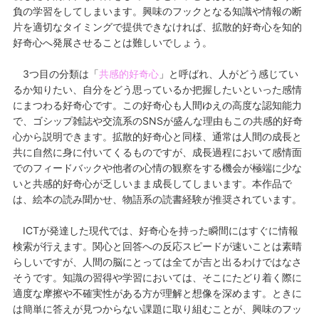
負の学習をしてしまいます。興味のフックとなる知識や情報の断
片を適切なタイミングで提供できなければ、拡散的好奇心を知的
好奇心へ発展させることは難しいでしょう。
3つ目の分類は「
共感的好奇心
」と呼ばれ、人がどう感じてい
るか知りたい、自分をどう思っているか把握したいといった感情
にまつわる好奇心です。この好奇心も人間ゆえの高度な認知能力
で、ゴシップ雑誌や交流系のSNSが盛んな理由もこの共感的好奇
心から説明できます。拡散的好奇心と同様、通常は人間の成長と
共に自然に身に付いてくるものですが、成長過程において感情面
でのフィードバックや他者の心情の観察をする機会が極端に少な
いと共感的好奇心が乏しいまま成長してしまいます。本作品で
は、絵本の読み聞かせ、物語系の読書経験が推奨されています。
ICTが発達した現代では、好奇心を持った瞬間にはすぐに情報
検索が行えます。関心と回答への反応スピードが速いことは素晴
らしいですが、人間の脳にとっては全てが吉と出るわけではなさ
そうです。知識の習得や学習においては、そこにたどり着く際に
適度な摩擦や不確実性がある方が理解と想像を深めます。ときに
は簡単に答えが見つからない課題に取り組むことが、興味のフッ