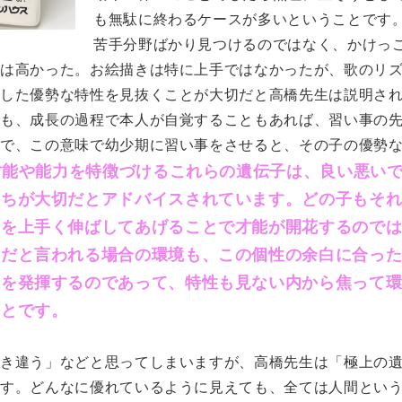
も無駄に終わるケースが多いということです
苦手分野ばかり見つけるのではなく、かけっ
力は高かった。お絵描きは特に上手ではなかったが、歌のリ
うした優勢な特性を見抜くことが大切だと高橋先生は説明さ
ても、成長の過程で本人が自覚することもあれば、習い事の
うで、この意味で幼少期に習い事をさせると、その子の優勢
才能や能力を特徴づけるこれらの遺伝子は、良い悪い
持ちが大切だとアドバイスされています。どの子もそ
こを上手く伸ばしてあげることで才能が開花するので
切だと言われる場合の環境も、この個性の余白に合っ
果を発揮するのであって、特性も見ない内から焦って
ことです。
き違う」などと思ってしまいますが、高橋先生は「極上の
ます。どんなに優れているように見えても、全ては人間とい