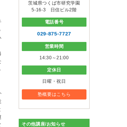
茨城県つくば市研究学園
5-16-3 日信ビル2階
電話番号
子
う
029-875-7727
い
、
営業時間
科
14:30～21:00
な
う
定休日
日曜・祝日
か
塾概要はこちら
意
と
運
その他講座/お知らせ
て