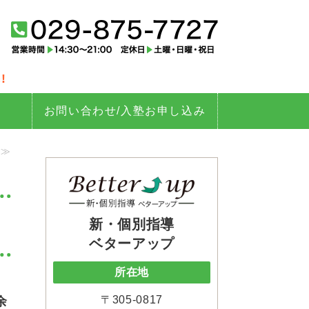
tter up（ベターアップ）｜茨城
!
お問い合わせ/入塾お申し込み
 ≫
新・個別指導
ベターアップ
所在地
〒305-0817
余