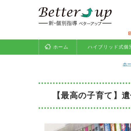
映
ホーム
ハイブリッド式個
ホ
【最高の子育て】遺