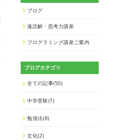
。
ブログ
こ
ズ
速読解・思考力講座
れ
先
プログラミング講座ご案内
な
で
ブログカテゴリ
れ
は
全ての記事(50)
た
環
中学受験(7)
勉強法(8)
遺
う
文化(2)