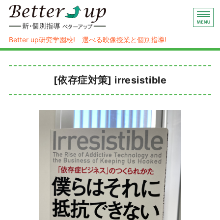
映像授業×個別指導の新・個別指導 
Better up研究学園校! 選べる映像授業と個別指導!
ホーム
[依存症対策] irresistible
ハイブリッド式個別指導
コース/料金
塾概要
お問い合わせ/入塾お申し込み