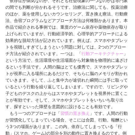
依存症が病気なのか、それとも社会現象の一つなのかは専門家
の間でも判断が分かれるそうです。治療法に関しても、投薬治療
のほか、薬を使用しないカウンセリング、置き換え療法、行動療
法、合宿プログラムなどアプローチ方法は何種類かあります。本
作品で紹介される事例では、重度のゲーム依存や薬物依存が取り
上げられていますが、行動経済学的、心理学的アプローチによる
効果的な脱却方法が記されています。例えば、スマホやタブレッ
トを視聴しすぎてしまうという問題に対しては、2つのアプロー
チ方法が紹介されています。一つは、「
行動アーキテクチャー
」
という方法で、生活環境や生活場面から対象物を物理的に遠ざけ
るという手法です。人間の脳はとても優秀で、スマホやタブレッ
トが視界に入る場所にあるだけで、そちらに脳のメモリが割かれ
ていきます。そして、ふと集中力が途切れた瞬間には手に取って
いるという行動を繰り返してしまいます。ですので、リビングや
子どものデスクの上からはスマホやタブレットを視界外に置くこ
とが有効です。そして、スマホやタブレットをいちいち取り出
す、探すといった障壁を意図的に設けることも有効です。
もう一つのアプローチは「
習慣の置き換え
」です。人間の行動
が習慣化してしまっている場合、そこには合図、行動、報酬とい
う3つの場面があります。この内、依存してしまっている「行
動」(スマホ、ゲーム)の部分を別の動作に置き換えるのです。例