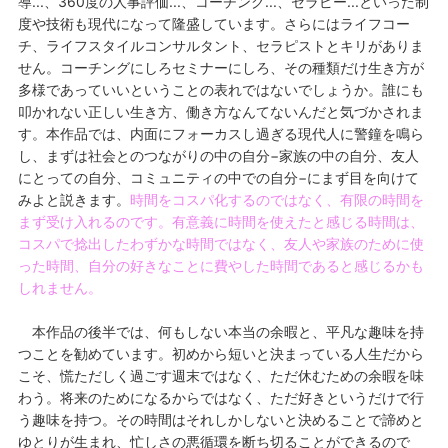
導...、360度の人事評価...、コーチング...、セラピー...といった制
度や技術も現代になって隆盛しています。さらにはライフコー
チ、ライフスタイルコンサルタント、セラピストとキリがありま
せん。コーチングにしろセミナーにしろ、その種類だけ生き方が
多様であっていいということの表れではないでしょうか。誰にも
叩かれない正しい生き方、働き方なんてないんだと気づかされま
す。本作品では、内面にフォーカスし過ぎる現代人に警鐘を鳴ら
し、まずは社会とのつながりの中の自分−家族の中の自分、友人
にとっての自分、コミュニティの中での自分−にまず目を向けて
みよと説きます。
時間をコスパ化するのではなく、有限の時間を
まず受け入れるのです。有意義に時間を使えたと感じる時間は、
コスパで捻出したわずかな時間ではなく、友人や家族のために使
った時間、自分の好きなことに費やした時間であると感じるかも
しれません。
本作品の後半では、何もしない本当の余暇と、平凡な趣味を持
つことを勧めています。初めから短いと決まっている人生だから
こそ、慌ただしく過ごす週末ではなく、ただ休むための余暇を味
わう。将来のためになるからではなく、ただ好きというだけで行
う趣味を持つ。その時間はそれしかしないと決めることで諦めと
ゆとりが生まれ、忙しさの悪循環を断ち切ることができるので