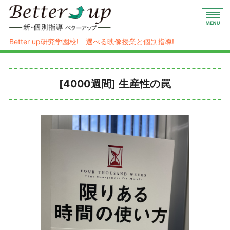
映像授業×個別指導の新・個別指導 
Better up研究学園校! 選べる映像授業と個別指導!
ホーム
[4000週間] 生産性の罠
ハイブリッド式個別指導
コース/料金
塾概要
お問い合わせ/入塾お申し込み