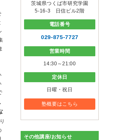
茨城県つくば市研究学園
。
5-16-3 日信ビル2階
せ
と
電話番号
ル
029-875-7727
集
ま
営業時間
14:30～21:00
い
定休日
い
日曜・祝日
で
、
塾概要はこちら
な
り
の
その他講座/お知らせ
日