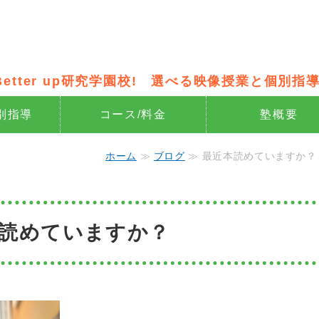
像授業×個別指導の新・個別指導 Be
Better up研究学園校! 選べる映像授業と個別指導
別指導
コース/料金
塾概要
ホーム
≫
ブログ
≫ 最近本読めていますか？
読めていますか？