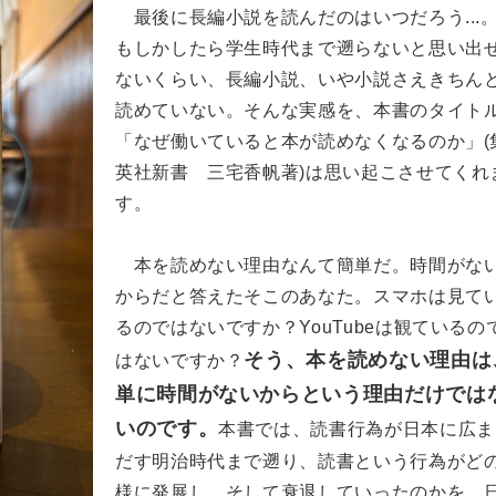
最後に長編小説を読んだのはいつだろう...
もしかしたら学生時代まで遡らないと思い出
ないくらい、長編小説、いや小説さえきちん
読めていない。そんな実感を、本書のタイト
「なぜ働いていると本が読めなくなるのか」(
英社新書 三宅香帆著)は思い起こさせてくれ
す。
本を読めない理由なんて簡単だ。時間がな
からだと答えたそこのあなた。スマホは見て
るのではないですか？YouTubeは観ているの
そう、本を読めない理由は
はないですか？
単に時間がないからという理由だけでは
いのです。
本書では、読書行為が日本に広ま
だす明治時代まで遡り、読書という行為がど
様に発展し、そして衰退していったのかを、