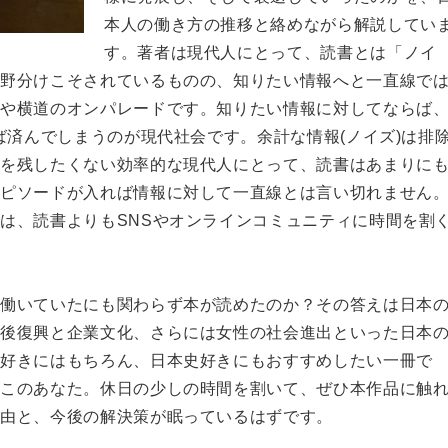
本人の働き方の推移と絡めながら解説してい
す。著者は現代人にとって、読書とは「ノイ
分野分けこそされているものの、知りたい情報へと一直線で
間や横道のオンパレードです。知りたい情報に対してならば
ば済んでしまうのが現代社会です。余計な情報(ノイズ)は排
白を残したくない効率的な現代人にとって、読書はあまりに
エピソードが入れば情報に対して一直線とは言い切れません
は、読書よりもSNSやオンラインコミュニティに時間を割
働いていたにも関わらず本が読めたのか？その答えは日本
戦後復興と企業文化、さらには女性の社会進出といった日本
書好きにはもちろん、日本史好きにもおすすめしたい一冊で
そこのあなた。休日の少しの時間を割いて、ぜひ本作品に触
理由と、今後の解決策が眠っているはずです。