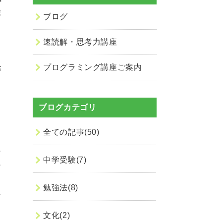
ま
ブログ
は
速読解・思考力講座
、
プログラミング講座ご案内
除
も
。
ブログカテゴリ
く
全ての記事(50)
の
中学受験(7)
の
勉強法(8)
れ
文化(2)