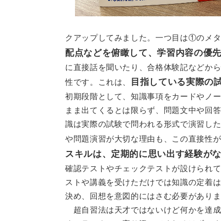
クアップしてみました。一つ目は①のメ
配点などを俯瞰して、学習内容の優
に直接話を聞いたり、合格体験記などか
目指している実際の
性です。これは、
初期段階として、知識事項をカードやノ
まま出てくるとは限らず、問題文中や回
識は実際の試験で問われる形式で演習し
や問題演習が大切な理由も、この直接性
スキルは、定期的に思い出す経験が
確認テストやチェックテストが設けられ
ストや講義を受けただけでは知識の定着
決め、回想を意図的にはさむ必要があり
超自習法は天才ではないけど何かを達成