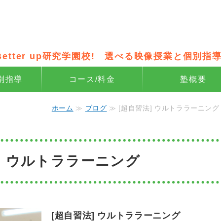
像授業×個別指導の新・個別指導 Be
Better up研究学園校! 選べる映像授業と個別指導
別指導
コース/料金
塾概要
ホーム
≫
ブログ
≫ [超自習法] ウルトララーニング
] ウルトララーニング
[超自習法] ウルトララーニング