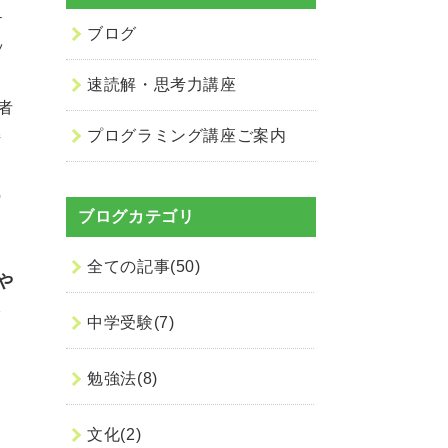
テ
ブログ
ッ
、
速読解・思考力講座
者
プログラミング講座ご案内
接
の
ブログカテゴリ
知
問
全ての記事(50)
や
で
中学受験(7)
キ
を
勉強法(8)
多
文化(2)