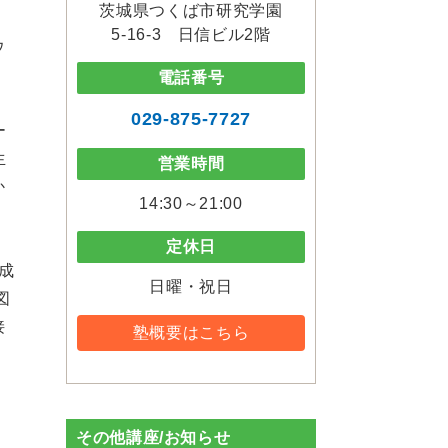
茨城県つくば市研究学園
5-16-3 日信ビル2階
ウ
電話番号
029-875-7727
ー
生
営業時間
か
14:30～21:00
定休日
成
日曜・祝日
図
接
塾概要はこちら
バ
その他講座/お知らせ
）