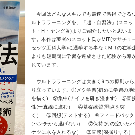
今回はどんなスキルでも最速で習得できる
ルトララーニングを、「超・自習法」(スコッ
ト・H・ヤング著)よりご紹介したいと思いま
す。本作は著者のスコット氏がMIT(マサチュ
セッツ工科大学)に通学する事なくMITの在学
よりも短期間に学習を達成させた経験から導
れています。
ウルトララーニングは大きく9つの原則から
り立っています。①メタ学習(初めに学習の地
を描く) ②集中(ナイフを研ぎ澄ます) ③直
性(一直線に進む） ④基礎練習(弱点を突
く） ⑤回想(テストする) ⑥フィードバック
(パンチから逃げない） ⑦保持(穴の空いた
ケツに水を入れるな） ⑧直感(深掘りする