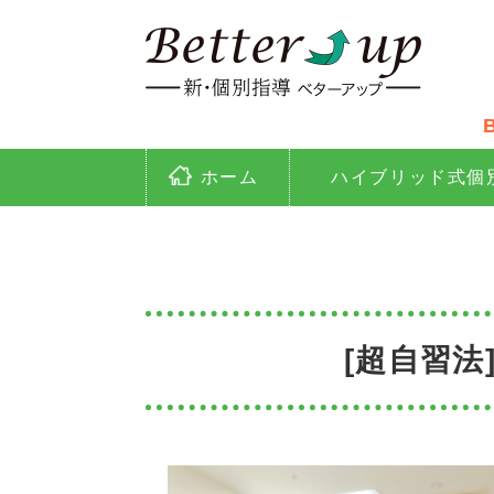
映
ホーム
ハイブリッド式個
[超自習法