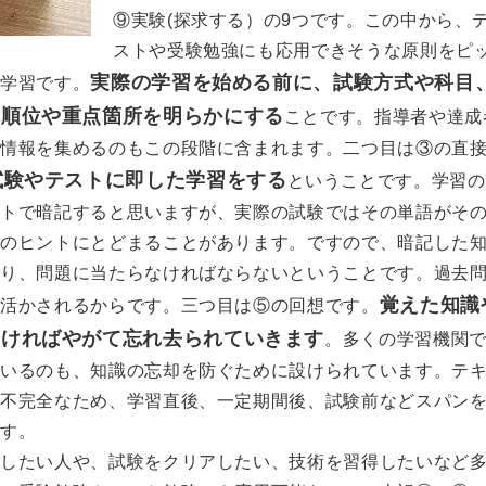
⑨実験(探求する）の9つです。この中から、
ストや受験勉強にも応用できそうな原則をピ
実際の学習を始める前に、試験方式や科目
タ学習です。
先順位や重点箇所を明らかにする
ことです。指導者や達成
ら情報を集めるのもこの段階に含まれます。二つ目は③の直
試験やテストに即した学習をする
ということです。学習の
ートで暗記すると思いますが、実際の試験ではその単語がそ
答のヒントにとどまることがあります。ですので、暗記した
たり、問題に当たらなければならないということです。過去
覚えた知識
が活かされるからです。三つ目は⑤の回想です。
なければやがて忘れ去られていきます
。多くの学習機関
ているのも、知識の忘却を防ぐために設けられています。テ
は不完全なため、学習直後、一定期間後、試験前などスパン
ます。
したい人や、試験をクリアしたい、技術を習得したいなど