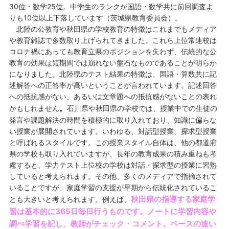
30位・数学25位。中学生のランクが国語・数学共に前回調査よ
りも10位以上下落しています（茨城県教育委員会）。
北陸の公教育や秋田県の学校教育の特徴はこれまでもメディア
や教育雑誌で多数取り上げられてきました。これら上位常連校は
コロナ禍にあっても教育立県のポジションを失わず、伝統的な公
教育の効果は短期間では崩れない盤石なものであることが明らか
になりました。北陸県のテスト結果の特徴は、国語・算数共に記
述解答への正答率が高いということが言われています。記述回答
への抵抗感がない、あるいは文章題への抵抗感がないことの表れ
。
かもしれません
石川県や秋田県の学校では、授業中での生徒の
発言や課題解決の時間を積極的に取り入れており、知識に偏らな
い授業が展開されています。いわゆる、対話型授業、探求型授業
と呼ばれるスタイルです。この授業スタイル自体は、他の都道府
県の学校も取り入れていますが、長年の教育成果の積み重ねも考
慮すると、学力テスト上位校の学校は対話・探求型の授業に習熟
していると考えられます。その他、多くのメディアで指摘されて
いることですが、家庭学習の支援が早期から伝統化されているこ
秋田県の指導する家庭学
とも大きいと考えられます。例えば、
習は基本的に365日毎日行うものです。ノートに学習内容や
調べ学習を記し、教師がチェック・コメント。ペースの速い