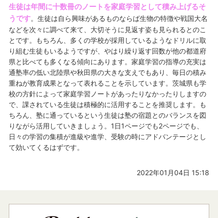
生徒は年間に十数冊のノートを家庭学習として積み上げるそ
うです
。生徒は自ら興味があるものならば生物の特徴や戦国大名
などを次々に調べて来て、大切そうに見返す姿も見られるとのこ
とです。もちろん、多くの学校が採用しているようなドリルに取
り組む生徒もいるようですが、やはり繰り返す回数が他の都道府
県と比べても多くなる傾向にあります。家庭学習の指導の充実は
通塾率の低い北陸県や秋田県の大きな支えでもあり、毎日の積み
重ねが教育成果となって表れることを示しています。茨城県も学
校の方針によって家庭学習ノートがあったりなかったりしますの
で、課されている生徒は積極的に活用することを推奨します。も
ちろん、塾に通っているという生徒は塾の宿題とのバランスを図
りながら活用していきましょう。1日1ページでも2ページでも、
日々の学習の集積が進級や進学、受験の時にアドバンテージとし
て効いてくるはずです。
2022年01月04日 15:18