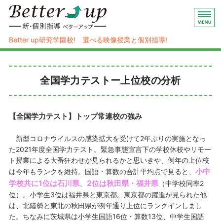
映像授業×個別指導の新・個別指導 
Better up研究学園校! 選べる映像授業と個別指導!
ホーム
全国学力テストー上位校の分析
ハイブリッド式個別指導
コース/料金
【全国学力テスト】トップ常連校の強み
塾概要
新型コロナウイルスの感染拡大を受けて2年ぶりの実施となっ
お問い合わせ/入塾お申し込み
た2021年度全国学力テスト。緊急事態宣言下の学校休校やリモー
ト授業による大番狂わせが見られるかと思いきや、例年の上位校
小中
は今年もランクを維持。国語・算数の合計平均点で見ると、
学校共に1位は石川県、2位は秋田県・福井県
（中学校同率2
位）。小学生3位は福井県と東京都。東京都の躍進が見られた他
は、北陸勢と東北の秋田県が例年通り上位にランクインしまし
た。ちなみに茨城県は小学生国語16位・算数13位、中学生国語